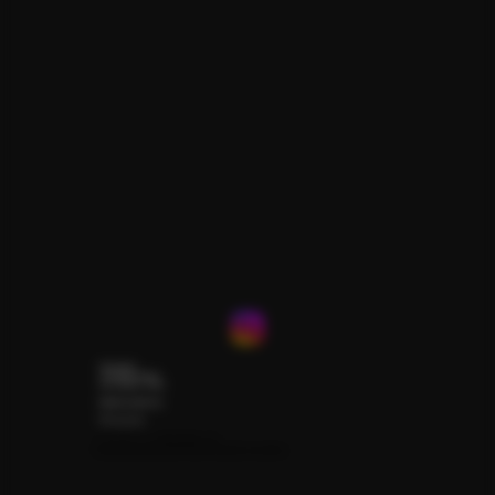
Maison Tiaré
2 rue du Puits Romain
16230 Nanclars - France
rhumtiare@gmail.com
Tél : 05 45 39 79 51
© 2025 by Maison Tiaré -
Mentions légales
-
CVG
L'abus d'alcool est dangereux pour la santé. A consommer avec modération.