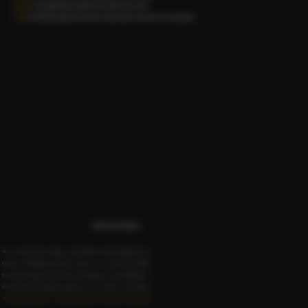
La Texture
: Une membrane délicate qui offre un " pop " subtil avant de s 'effacer.
Le Go
û
t
: Une libération instantanée de nos nectars, créant un contraste saisissant avec vos mets préférés.
Suggestions de Foodpairing
Ne vous contentez plus d'accompagner , réinventez. Déposez délicatement quelques perles sur :
Un carpaccio de Saint-Jacques pour une note exotique et vive avec les perles "Cerise de Chine ".
Un foie gras mi-cuit pour un contraste chaud-froid aromatique avec les perles "Pain d'épices ".
Un fondant au chocolat noir pour une explosion de cacao et de vanille avec les perles "Cuba ".
"Une invitation à bousculer les codes du repas traditionnel avec une touche de joaillerie culinaire."