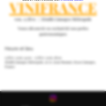
VINIFRANCE
ven. 13 févr.
  |  
Zénith Limoges Métropole
Venez découvrir en exclusivité nos perles
gastronomiques
Heure et lieu
13 févr. 2026, 14:00 – 15 févr. 2026, 18:00
Zénith Limoges Métropole, 16 Av. Jean Monnet, 87100 Limoges,
France