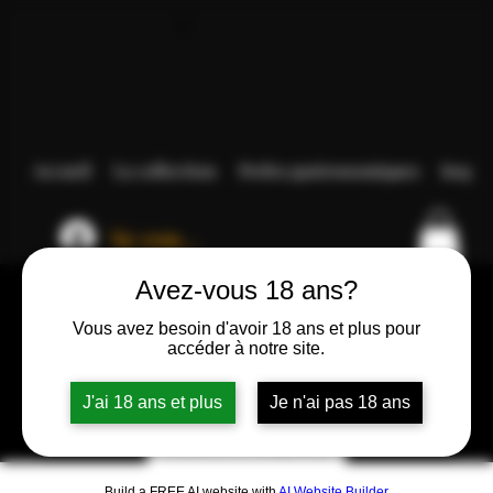
Accueil
La collection
Perles gastronomiques
Inspir
Se connecter
Avez-vous 18 ans?
Vous avez besoin d'avoir 18 ans et plus pour
accéder à notre site.
J'ai 18 ans et plus
Je n'ai pas 18 ans
Build a FREE AI website with
AI Website Builder