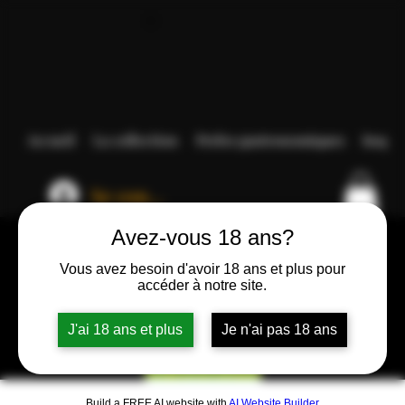
Accueil
La collection
Perles gastronomiques
Inspir
Se connecter
Avez-vous 18 ans?
Vous avez besoin d'avoir 18 ans et plus pour
accéder à notre site.
J'ai 18 ans et plus
Je n'ai pas 18 ans
Build a FREE AI website with
AI Website Builder