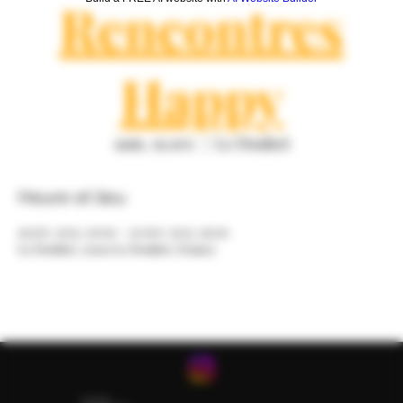
Rencontres
Happy
sam. 19 avr.
  |  
Le Douhet
Heure et lieu
19 avr. 2025, 10:00 – 20 avr. 2025, 19:00
Le Douhet, 17100 Le Douhet, France
Maison Tiaré