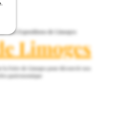
e.
arc des Expositions de Limoges
de Limoges
r la Foire de Limoges pour découvrir nos
rles gastronomique