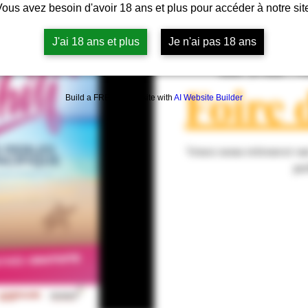
ous avez besoin d'avoir 18 ans et plus pour accéder à notre sit
J'ai 18 ans et plus
Je n'ai pas 18 ans
sam. 30 mai
  |  
P
Foire 
Build a FREE AI website with
AI Website Builder
Venez nous retrouver su
pe