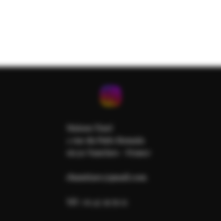
Maison Tiaré
2 rue du Puits Romain
16230 Nanclars - France
rhumtiare@gmail.com
Tél : 05 45 39 79 51