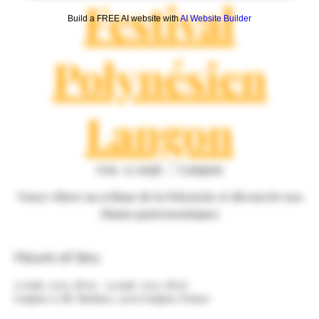
Festival
Build a FREE AI website with
AI Website Builder
Polynésien
Langon
ven. 12 sept.
  |  
Langon
Venez vibrer au rythme de la Polynésie et découvrir nos
rhums gastronomiques
Heure et lieu
12 sept. 2025, 18:00 – 14 sept. 2025, 18:00
Langon, 6 All. Marines, 33210 Langon, France