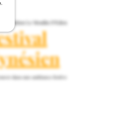
e.
Association Le Moulin D'Eden
estival
ynésien
ouver dans une ambiance festive