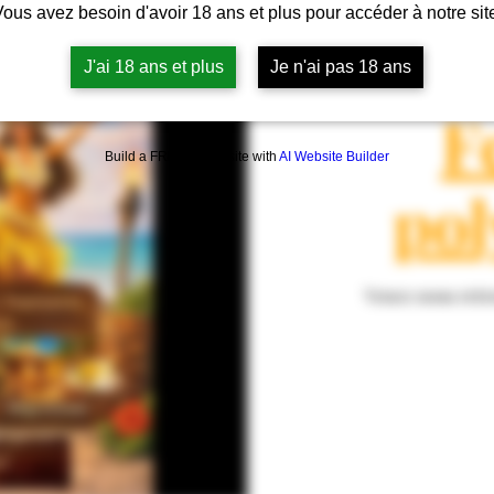
ous avez besoin d'avoir 18 ans et plus pour accéder à notre sit
J'ai 18 ans et plus
Je n'ai pas 18 ans
sam. 27 juin
  |  
F
Build a FREE AI website with
AI Website Builder
pol
Venez nous retr