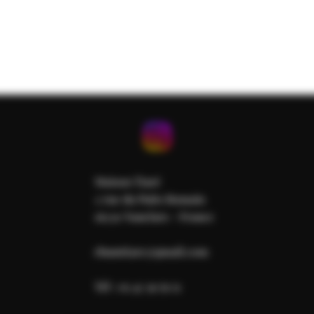
Maison Tiaré
2 rue du Puits Romain
16230 Nanclars - France
rhumtiare@gmail.com
Tél : 05 45 39 79 51