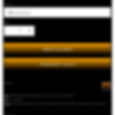
Contenance
Quantité
Ajouter au panier
Commander et payer
DESCRIPTION
La robe
: de couleur vert/brun, on distingue des plantes marines connues tel que la salicorne et la laitue de mer
Le nez
: Note iodée et herbacée
La bouche
: la complexité des plantes marines sauvages donne à ce rhum un gout d’océan. A la fois iodé et herbacé, il surprend par ses notes non conventionnelles