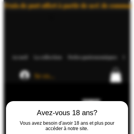
Frais de port offert à partir de 90€ de comma
Accueil
La collection
Perles gastronomiques
Inspi
Se connecter
Rhum "Océan"
Avez-vous 18 ans?
Vous avez besoin d'avoir 18 ans et plus pour
accéder à notre site.